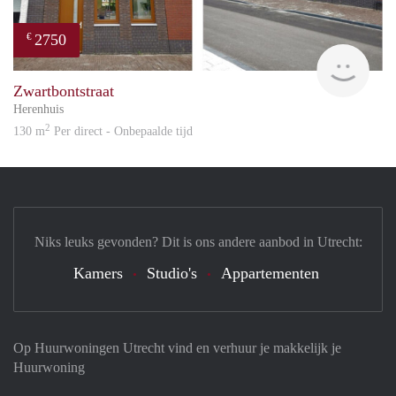
2750
€
Reini
Zwartbontstraat
Herenhuis
2
130 m
Per direct - Onbepaalde tijd
Niks leuks gevonden? Dit is ons andere aanbod in Utrecht:
Kamers
Studio's
Appartementen
Op Huurwoningen Utrecht vind en verhuur je makkelijk je
Huurwoning