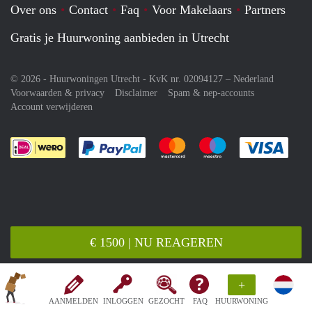
Over ons
Contact
Faq
Voor Makelaars
Partners
Gratis je Huurwoning aanbieden in Utrecht
© 2026 - Huurwoningen Utrecht - KvK nr. 02094127 –
Nederland
Voorwaarden & privacy
Disclaimer
Spam & nep-accounts
Account verwijderen
Je rekent gemakkelijk af met Paypal
Je rekent gemakkelijk af met M
Je rekent gemakkelij
Je re
€ 1500 | NU REAGEREN
+
AANMELDEN
INLOGGEN
GEZOCHT
FAQ
HUURWONING