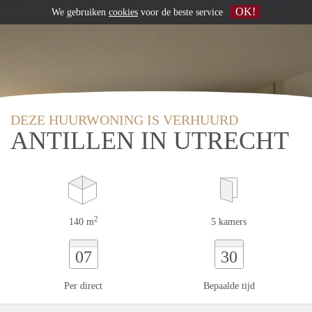
OK!
We gebruiken
cookies
voor de beste service
DEZE HUURWONING IS VERHUURD
ANTILLEN IN UTRECHT
2
140 m
5 kamers
07
30
Per direct
Bepaalde tijd