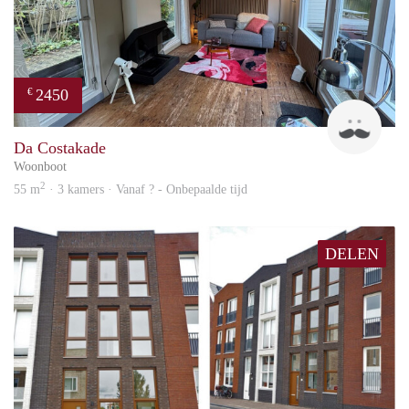
2450
€
Guid
Da Costakade
Woonboot
2
55 m
· 3 kamers · Vanaf ? - Onbepaalde tijd
DELEN