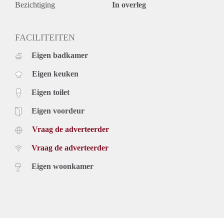
- Beschikbaar per direct.
Bezichtiging
In overleg
Prijs
€ 1.500,- exclusief g/w/e, kabel tv, internet en belastingen.
FACILITEITEN
Inclusief stoffering en keukenapparatuur.
Voor meer informatie en bezichtigingen kunt u contact met
Eigen badkamer
ons opnemen of uzelf inschrijven op onze website.
Eigen keuken
Eigen toilet
Eigen voordeur
Vraag de adverteerder
Vraag de adverteerder
Eigen woonkamer