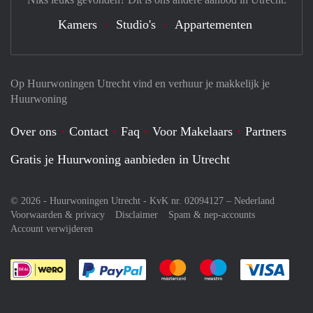
Kamers
Studio's
Appartementen
Op Huurwoningen Utrecht vind en verhuur je makkelijk je
Huurwoning
Over ons
Contact
Faq
Voor Makelaars
Partners
Gratis je Huurwoning aanbieden in Utrecht
© 2026 - Huurwoningen Utrecht - KvK nr. 02094127 –
Nederland
Voorwaarden & privacy
Disclaimer
Spam & nep-accounts
Account verwijderen
Je rekent gemakkelijk af met Paypal
Je rekent gemakkelijk af met M
Je rekent gemakkelij
Je re