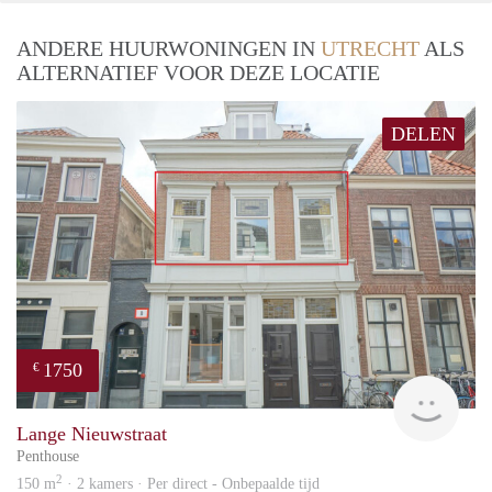
ANDERE HUURWONINGEN IN
UTRECHT
ALS
ALTERNATIEF VOOR DEZE LOCATIE
DELEN
1750
€
Reini
Lange Nieuwstraat
Penthouse
2
150 m
· 2 kamers · Per direct - Onbepaalde tijd