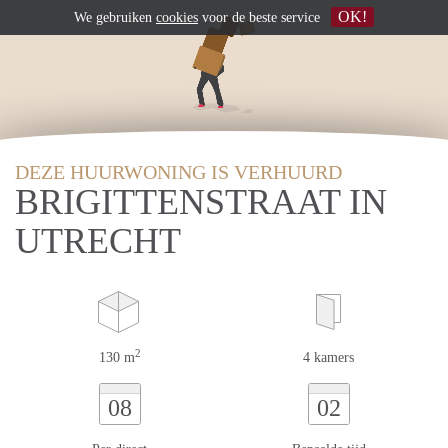
OK!
We gebruiken
cookies
voor de beste service
DEZE HUURWONING IS VERHUURD
BRIGITTENSTRAAT IN
UTRECHT
2
130 m
4 kamers
08
02