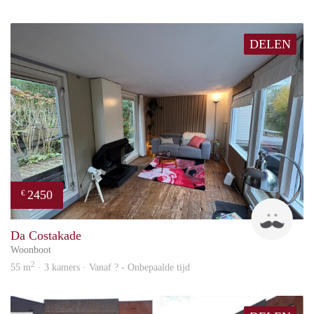
DELEN
2450
€
Guid
Da Costakade
Woonboot
2
55 m
· 3 kamers · Vanaf ? - Onbepaalde tijd