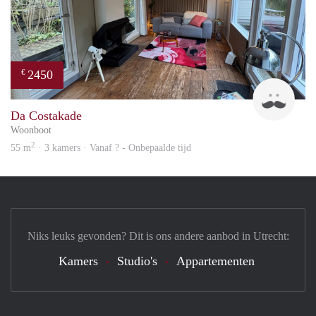
2450
€
Guid
Da Costakade
Woonboot
2
55 m
· 3 kamers · Vanaf ? - Onbepaalde tijd
Niks leuks gevonden? Dit is ons andere aanbod in Utrecht:
Kamers
Studio's
Appartementen