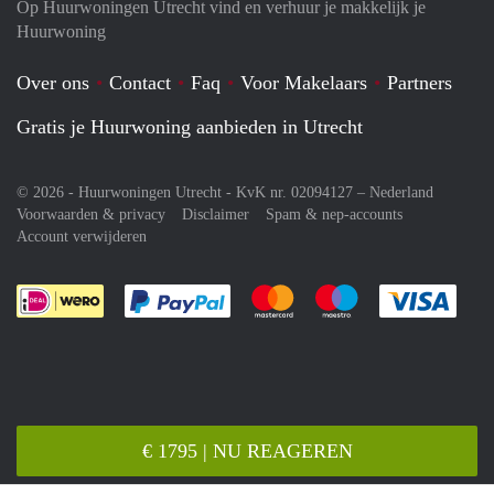
Op Huurwoningen Utrecht vind en verhuur je makkelijk je
Huurwoning
Over ons
Contact
Faq
Voor Makelaars
Partners
Gratis je Huurwoning aanbieden in Utrecht
© 2026 - Huurwoningen Utrecht - KvK nr. 02094127 –
Nederland
Voorwaarden & privacy
Disclaimer
Spam & nep-accounts
Account verwijderen
Je rekent gemakkelijk af met Paypal
Je rekent gemakkelijk af met M
Je rekent gemakkelij
Je re
€ 1795 | NU REAGEREN