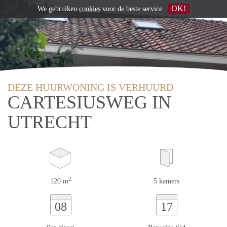
OK!
We gebruiken
cookies
voor de beste service
DEZE HUURWONING IS VERHUURD
CARTESIUSWEG IN
UTRECHT
2
120 m
5 kamers
08
17