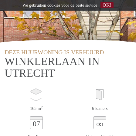
OK!
We gebruiken
cookies
voor de beste service
DEZE HUURWONING IS VERHUURD
WINKLERLAAN IN
UTRECHT
2
165 m
6 kamers
∞
07