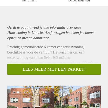
Per direct
Onbepaalde tijd
Op deze pagina vind je alle informatie over deze
Huurwoning in Utrecht. Als je vragen hebt kun je contact
opnemen met de aanbieder.
Prachtig gemeubileerde 6 kamer eengezinswoning
beschikbaar voor de verhuur! Het gaat hier om een
tussenwoning van maar liefst 165 m2 aan
gebruiksoppervlakte gelegen op een perceel van 122 m2 op
een top locatie in Utrecht. Deze woning, welke van alle luxe
LEES MEER MET EEN PAKKET!
en gemakken is voorzien, is beschikbaar per 1 december.
Omschrijving
Deze woning is echt een genot om in te wonen. Bij
binnenkomst maakt u entree in lange diepe hal welke toegang
geeft tot een separate toilet en toch wel het beste wat deze
woning te bieden heeft, namelijk de riante woonkamer met
openkeuken. De keuken beschikt over al het benodigde