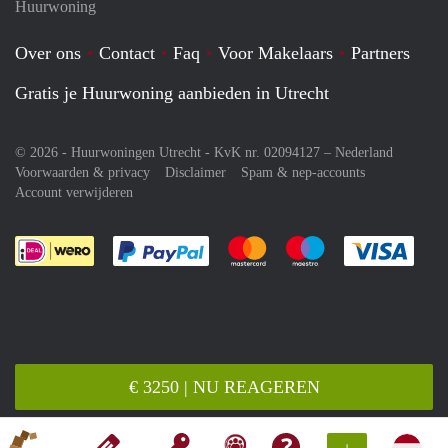
Huurwoning
Over ons
Contact
Faq
Voor Makelaars
Partners
Gratis je Huurwoning aanbieden in Utrecht
© 2026 - Huurwoningen Utrecht - KvK nr. 02094127 –
Nederland
Voorwaarden & privacy
Disclaimer
Spam & nep-accounts
Account verwijderen
Je rekent gemakkelijk af met Paypal
Je rekent gemakkelijk af met M
Je rekent gemakkelij
Je re
€ 3250 | NU REAGEREN