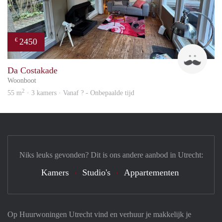
2450
€
Guid
Da Costakade
Woonboot
2
55 m
· 3 kamers · Vanaf ? - Onbepaalde tijd
Niks leuks gevonden? Dit is ons andere aanbod in Utrecht:
Kamers
Studio's
Appartementen
Op Huurwoningen Utrecht vind en verhuur je makkelijk je