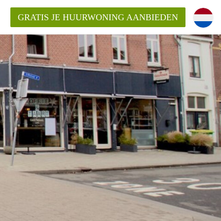
GRATIS JE HUURWONING AANBIEDEN
Huurwoning in Utrecht?
ingenUtrecht?
ding?