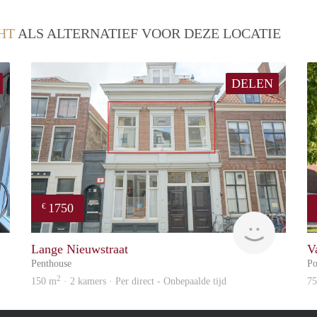
HT
ALS ALTERNATIEF VOOR DEZE LOCATIE
DELEN
1750
€
Guido
Reinier
Lange Nieuwstraat
V
Penthouse
Po
2
150 m
· 2 kamers · Per direct - Onbepaalde tijd
7