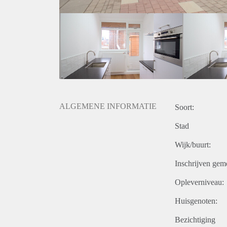
- Deze woning is geschikt voor twee woningdelers, 
- Genoemde prijs is exclusief servicekosten á €50,-
- Deze woning beschikt niet over een definitief ener
Bent u enthousiast geworden naar deze woning, wij 
makkelijk te maken via ons kantoor.
Deze aanbieding is met zorg samengesteld echter ge
opdrachtgever. Derhalve kunnen hier op geen enkele
ALGEMENE INFORMATIE
Soort:
Stad
Wijk/buurt:
Inschrijven gem
Opleverniveau:
Huisgenoten:
Bezichtiging