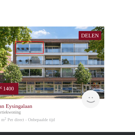
DELEN
1400
€
Reinier
an Eysingalaan
rtiekwoning
2
5 m
Per direct - Onbepaalde tijd