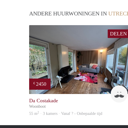
ANDERE HUURWONINGEN IN
UTREC
DELEN
2450
€
Da Costakade
Woonboot
2
55 m
· 3 kamers · Vanaf ? - Onbepaalde tijd