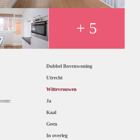
een werkend persoon, koppel of een gezin
 per maand
gielabel
+ 5
nodigen u graag uit om de woning te bekijken. Een afspraak is
heel vrijblijvend en onder voorbehoud van goedkeuring
 wijze rechten aan ontleend worden.
Dubbel Bovenwoning
Utrecht
Wittevrouwen
eente:
Ja
Kaal
Geen
In overleg