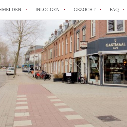
NMELDEN
INLOGGEN
GEZOCHT
FAQ
How to translate HuurwoningenUtrecht!
Wat is HuurwoningenUtrecht?
Hoeveel kost het om te reageren op een 
Wat is de privacyverklaring van Huurwon
Berekent HuurwoningenUtrecht
makelaarsvergoeding/bemiddelingsvergoe
Alle veelgestelde vragen