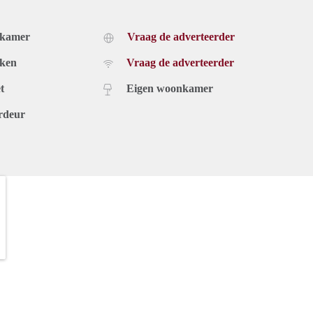
dkamer
Vraag de adverteerder
uken
Vraag de adverteerder
t
Eigen woonkamer
rdeur