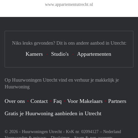
www.appartementutrecht.nl
Niks leuks gevonden? Dit is ons andere aanbod in Utrecht:
Kamers
Studio's
Appartementen
Op Huurwoningen Utrecht vind en verhuur je makkelijk je
Huurwoning
Over ons
Contact
Faq
Voor Makelaars
Partners
Gratis je Huurwoning aanbieden in Utrecht
© 2026 - Huurwoningen Utrecht - KvK nr. 02094127 –
Nederland
Voorwaarden & privacy
Disclaimer
Spam & nep-accounts