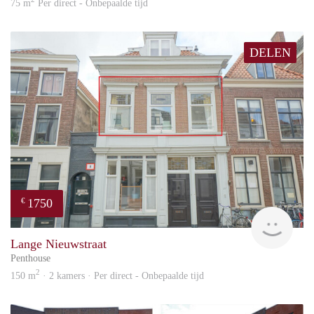
75 m
Per direct - Onbepaalde tijd
DELEN
1750
€
Reini
Lange Nieuwstraat
Penthouse
2
150 m
· 2 kamers · Per direct - Onbepaalde tijd