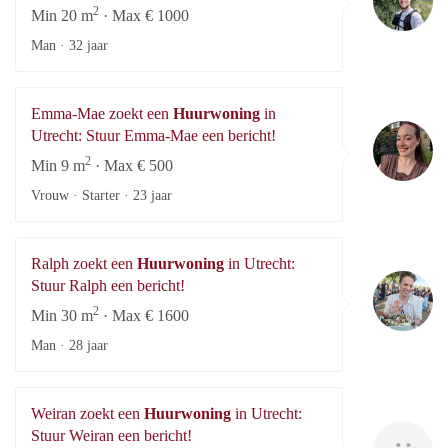
2
Min 20 m
· Max € 1000
Man ·
32 jaar
Emma-Mae zoekt een
Huurwoning
in
E
Utrecht: Stuur Emma-Mae een bericht!
2
Min 9 m
· Max € 500
Vrouw · Starter ·
23 jaar
Ralph zoekt een
Huurwoning
in Utrecht:
Ra
Stuur Ralph een bericht!
2
Min 30 m
· Max € 1600
Man ·
28 jaar
Weiran zoekt een
Huurwoning
in Utrecht:
We
Stuur Weiran een bericht!