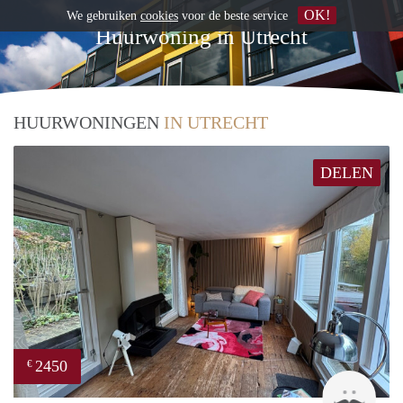
OK!
We gebruiken
cookies
voor de beste service
Huurwoning in Utrecht
HUURWONINGEN
IN UTRECHT
DELEN
2450
€
Guid