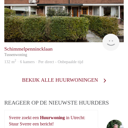
Otte
Schimmelpennincklaan
Tussenwoning
2
132 m
· 6 kamers · Per direct - Onbepaalde tijd
BEKIJK ALLE HUURWONINGEN
REAGEER OP DE NIEUWSTE HUURDERS
Sverre zoekt een
Huurwoning
in Utrecht:
Sv
Stuur Sverre een bericht!