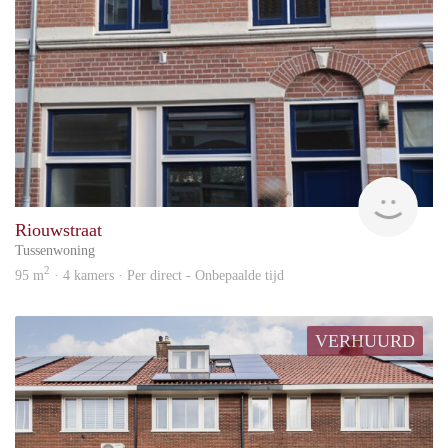
Amst
Riouwstraat
Tussenwoning
2
95 m
· 4 kamers · Per direct - Onbepaalde tijd
VERHUURD