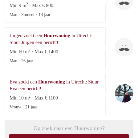
2
Min 9 m
· Max € 800
Man · Student ·
18 jaar
Jurgen zoekt een
Huurwoning
in Utrecht:
Ju
Stuur Jurgen een bericht!
2
Min 60 m
· Max € 1400
Man ·
26 jaar
Eva zoekt een
Huurwoning
in Utrecht: Stuur
Ev
Eva een bericht!
2
Min 10 m
· Max € 1100
Vrouw ·
21 jaar
Op zoek naar een Huurwoning?